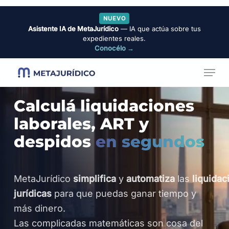
Skip
NUEVO
to
Asistente IA de MetaJurídico
— IA que actúa sobre tus
Close
main
expedientes reales.
Menu
Conocélo →
content
Menu
Calculá liquidaciones
laborales, ART y
despidos
en segundos
MetaJurídico
simplifica
y
automatiza
las
liquidac
jurídicas
para que puedas ganar tiempo y
más dinero.
Las complicadas matemáticas son cosa del