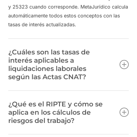
y 25323 cuando corresponde. MetaJurídico calcula
automáticamente todos estos conceptos con las
tasas de interés actualizadas.
¿Cuáles son las tasas de
interés aplicables a
liquidaciones laborales
según las Actas CNAT?
Las Actas CNAT establecen las tasas de interés
¿Qué es el RIPTE y cómo se
aplicables a los créditos laborales en el fuero del
aplica en los cálculos de
trabajo de CABA. Las principales son el Acta 2601
riesgos del trabajo?
(tasa activa BNA), Acta 2630, 2658, 2764 y la Acta
2783 con capitalización. La tasa aplicable depende