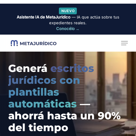
Skip
NUEVO
to
Asistente IA de MetaJurídico
— IA que actúa sobre tus
Close
main
expedientes reales.
Menu
Conocélo →
content
Menu
Generá
escritos
jurídicos con
plantillas
automáticas
—
ahorrá hasta un 90%
del tiempo