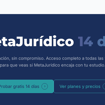
be al profesional del derecho que incorpora tecnología (ge
a reemplazarlo.
curación, inteligencia artificial, integración con organism
ar más horas a tareas de alto valor: análisis estratégico, at
ctica. MetaJurídico es la plataforma que hace posible ese 
aJurídico?
.
taJurídico
14 d
lación, sin compromiso. Acceso completo a todas las
para que veas si MetaJurídico encaja con tu estudio
Probar gratis 14 días
Ver planes y precios