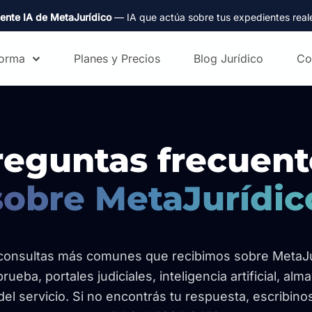
ente IA de MetaJurídico
— IA que actúa sobre tus expedientes real
forma
Planes y Precios
Blog Jurídico
Co
reguntas frecuent
sobre MetaJurídic
consultas más comunes que recibimos sobre MetaJur
rueba, portales judiciales, inteligencia artificial, al
del servicio. Si no encontrás tu respuesta, escribi