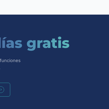
stión en la nube,
os públicos) para
ención al cliente,
rol. Conocé más
ías gratis
 funciones
.