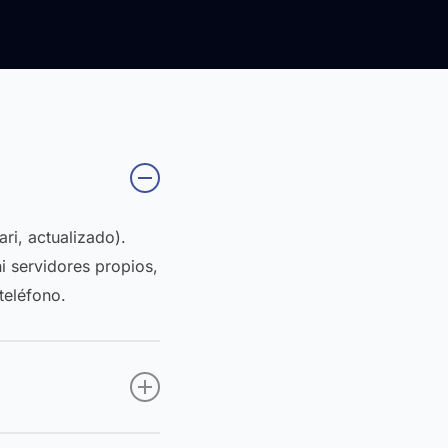
ri, actualizado).
i servidores propios,
teléfono.
rado en tránsito y en