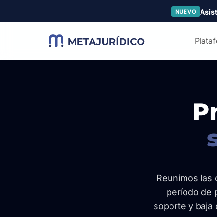
Skip
Asist
NUEVO
to
main
Plata
content
P
Reunimos las 
período de p
soporte y baja 