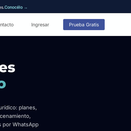
es.
Conocélo →
ntacto
Ingresar
Prueba Gratis
es
o
ídico: planes,
macenamiento,
nos por WhatsApp