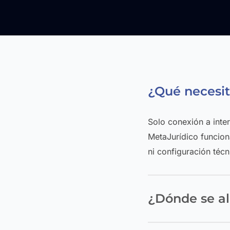
¿Qué necesit
Solo conexión a inte
MetaJurídico funcion
ni configuración téc
¿Dónde se a
Tu información se alo