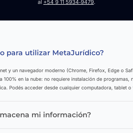
al
+54 9 11 5934‑9479
.
o para utilizar MetaJurídico?
rnet y un navegador moderno (Chrome, Firefox, Edge o Safa
a 100% en la nube: no requiere instalación de programas, n
nica. Podés acceder desde cualquier computadora, tablet o 
lmacena mi información?
ja en servidores cloud con respaldo automático diario y cif