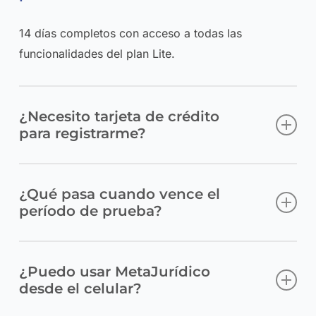
14 días completos con acceso a todas las
funcionalidades del plan Lite.
¿Necesito tarjeta de crédito
para registrarme?
No. El trial es completamente gratuito y no requiere
¿Qué pasa cuando vence el
datos de pago.
período de prueba?
El servicio finaliza automáticamente. No hay cobro
¿Puedo usar MetaJurídico
ni renovación si no elegís continuar.
desde el celular?