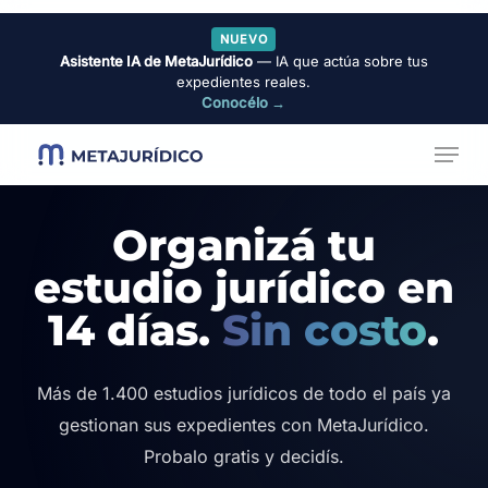
Skip
NUEVO
to
Asistente IA de MetaJurídico
— IA que actúa sobre tus
Close
main
expedientes reales.
Menu
Conocélo →
content
Menu
Organizá tu
estudio jurídico en
14 días.
Sin costo
.
Más de 1.400 estudios jurídicos de todo el país ya
gestionan sus expedientes con MetaJurídico.
Probalo gratis y decidís.