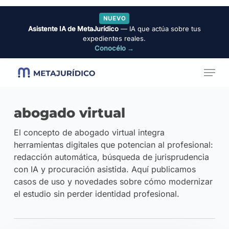
Skip
NUEVO
to
Asistente IA de MetaJurídico
— IA que actúa sobre tus
Close
main
expedientes reales.
Menu
Conocélo →
content
Menu
abogado virtual
El concepto de abogado virtual integra
herramientas digitales que potencian al profesional:
redacción automática, búsqueda de jurisprudencia
con IA y procuración asistida. Aquí publicamos
casos de uso y novedades sobre cómo modernizar
el estudio sin perder identidad profesional.