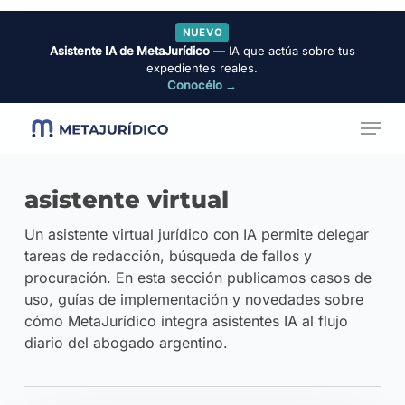
Skip
NUEVO
to
Asistente IA de MetaJurídico
— IA que actúa sobre tus
Close
main
expedientes reales.
Menu
Conocélo →
content
Menu
asistente virtual
Un asistente virtual jurídico con IA permite delegar
tareas de redacción, búsqueda de fallos y
procuración. En esta sección publicamos casos de
uso, guías de implementación y novedades sobre
cómo MetaJurídico integra asistentes IA al flujo
diario del abogado argentino.