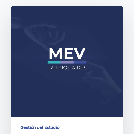
La
integración
de
expedientes
con
la
MEV
de
Buenos
Aires
que
transforma
tu
despacho
Gestión del Estudio