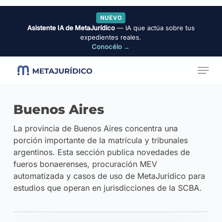
Skip
NUEVO
to
Asistente IA de MetaJurídico
— IA que actúa sobre tus
Close
main
expedientes reales.
Menu
Conocélo →
content
Menu
Buenos Aires
La provincia de Buenos Aires concentra una
porción importante de la matrícula y tribunales
argentinos. Esta sección publica novedades de
fueros bonaerenses, procuración MEV
automatizada y casos de uso de MetaJurídico para
estudios que operan en jurisdicciones de la SCBA.