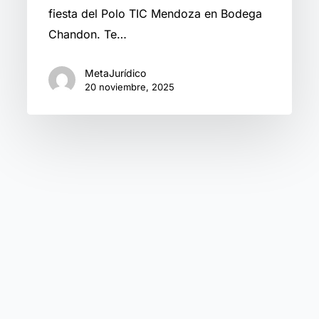
fiesta del Polo TIC Mendoza en Bodega
innovación
Chandon. Te…
(Balance
Polo
MetaJurídico
TIC
20 noviembre, 2025
2025)