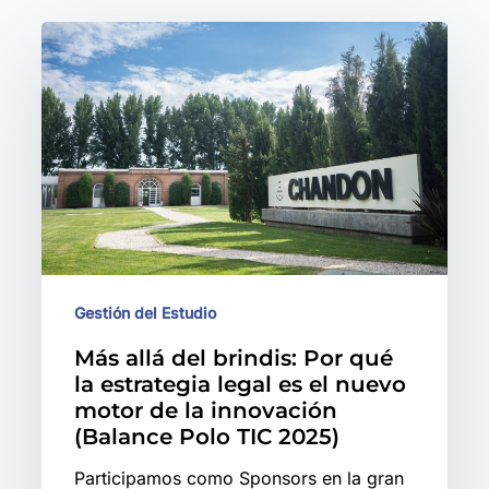
Más
allá
del
brindis:
Por
qué
la
estrategia
legal
Gestión del Estudio
es
el
Más allá del brindis: Por qué
la estrategia legal es el nuevo
nuevo
motor de la innovación
motor
(Balance Polo TIC 2025)
de
Participamos como Sponsors en la gran
la