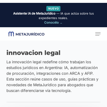
Skip
NUEVO
to
Asistente IA de MetaJurídico
— IA que actúa sobre tus
Close
main
expedientes reales.
Menu
Conocélo →
content
Menu
innovacion legal
La innovación legal redefine cómo trabajan los
estudios jurídicos en Argentina: IA, automatización
de procuración, integraciones con ARCA y AFIP.
Esta sección reúne casos de uso, guías prácticas y
novedades de MetaJurídico para abogados que
buscan diferenciarse vía tecnología.