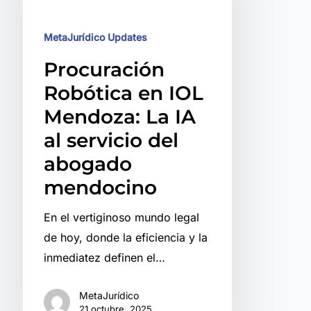
Mendoza:
La
MetaJurídico Updates
IA
Procuración
al
Robótica en IOL
servicio
Mendoza: La IA
del
al servicio del
abogado
mendocino
abogado
mendocino
En el vertiginoso mundo legal
de hoy, donde la eficiencia y la
inmediatez definen el…
MetaJurídico
21 octubre, 2025