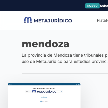
Skip
Asist
NUEVO
to
main
Plata
content
mendoza
La provincia de Mendoza tiene tribunales p
uso de MetaJurídico para estudios provincia
Procuración
Robótica
en
IOL