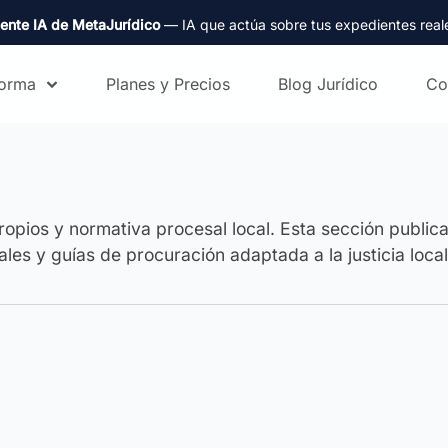
ente IA de MetaJurídico
— IA que actúa sobre tus expedientes real
forma
Planes y Precios
Blog Jurídico
Co
ropios y normativa procesal local. Esta sección publi
les y guías de procuración adaptada a la justicia loca