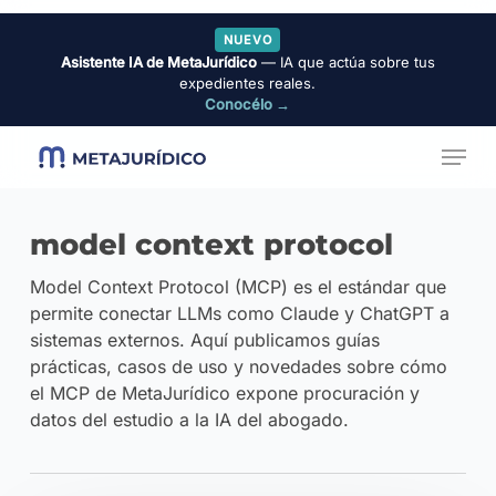
Skip
NUEVO
to
Asistente IA de MetaJurídico
— IA que actúa sobre tus
Close
main
expedientes reales.
Menu
Conocélo →
content
Menu
model context protocol
Model Context Protocol (MCP) es el estándar que
permite conectar LLMs como Claude y ChatGPT a
sistemas externos. Aquí publicamos guías
prácticas, casos de uso y novedades sobre cómo
el MCP de MetaJurídico expone procuración y
datos del estudio a la IA del abogado.