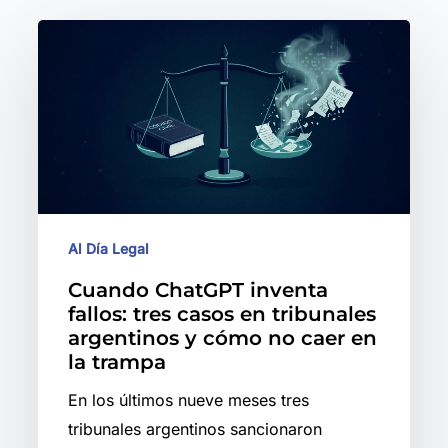
Cuando
ChatGPT
inventa
fallos:
tres
casos
en
tribunales
Al Día Legal
argentinos
Cuando ChatGPT inventa
y
fallos: tres casos en tribunales
cómo
argentinos y cómo no caer en
no
la trampa
caer
En los últimos nueve meses tres
en
tribunales argentinos sancionaron
la