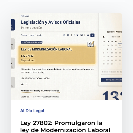
Ley
27802:
Promulgaron
la
ley
de
Modernización
Laboral
Al Día Legal
Ley 27802: Promulgaron la
ley de Modernización Laboral