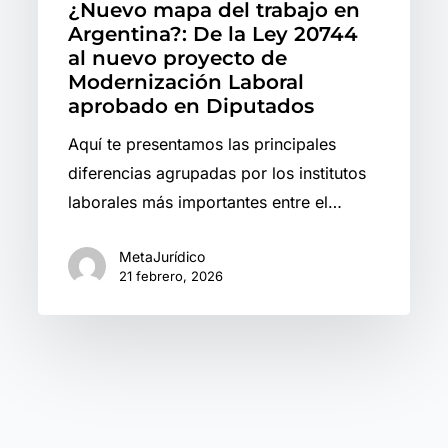
¿Nuevo mapa del trabajo en
nuevo
Argentina?: De la Ley 20744
proyecto
al nuevo proyecto de
de
Modernización Laboral
aprobado en Diputados
Modernización
Laboral
Aquí te presentamos las principales
aprobado
diferencias agrupadas por los institutos
en
laborales más importantes entre el…
Diputados
MetaJurídico
21 febrero, 2026