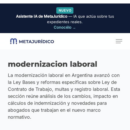
Skip
NUEVO
to
Asistente IA de MetaJurídico
— IA que actúa sobre tus
Close
main
expedientes reales.
Menu
Conocélo →
content
Menu
modernizacion laboral
La modernización laboral en Argentina avanzó con
la Ley Bases y reformas específicas sobre Ley de
Contrato de Trabajo, multas y registro laboral. Esta
sección reúne análisis de los cambios, impacto en
cálculos de indemnización y novedades para
abogados que trabajan en el nuevo marco
normativo.