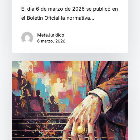
El día 6 de marzo de 2026 se publicó en
el Boletín Oficial la normativa…
MetaJurídico
6 marzo, 2026
El
«Salario
Dinámico»:
¿Flexibilidad
necesaria
o
precarización
del
ingreso?